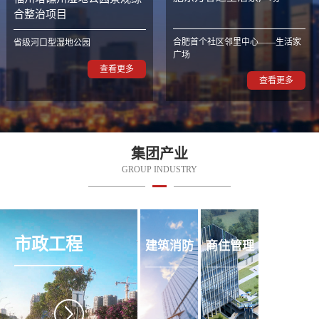
合整治项目
合肥首个社区邻里中心——生活家
省级河口型湿地公园
广场
查看更多
查看更多
集团产业
GROUP INDUSTRY
市政工程
建筑消防
商住管理