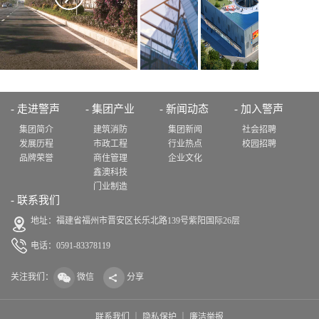
- 走进警声
- 集团产业
- 新闻动态
- 加入警声
鑫澳科技
门业生产
集团简介
建筑消防
集团新闻
社会招聘
发展历程
市政工程
行业热点
校园招聘
品牌荣誉
商住管理
企业文化
鑫澳科技
门业制造
- 联系我们
地址：
福建省福州市晋安区长乐北路139号紫阳国际26层
电话：
0591-83378119
关注我们：
微信
分享
联系我们
｜
隐私保护
｜
廉洁举报